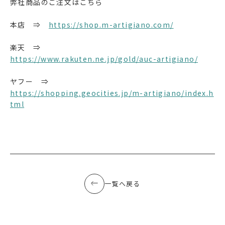
弊社商品のご注文はこちら
本店 ⇒
https://shop.m-artigiano.com/
楽天 ⇒
https://www.rakuten.ne.jp/gold/auc-artigiano/
ヤフー ⇒
https://shopping.geocities.jp/m-artigiano/index.h
tml
一覧へ戻る