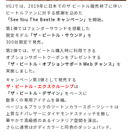
VGJでは、2019年に日本でのザ ビートル販売終了に伴い
ビートルファンに対する感謝を込めた
「See You The Beetle キャンペーン」
を開始。
第1弾ではフェンダーサウンドを搭載した
限定モデル
「ザ・ビートル・サウンド」
を
300台限定で発売。
第2弾では、ザ ビートル購入時に利用できる
オプションサポートクーポンをプレゼントする
「ザ・ビートル・オプションサポートWeb チャンス」
を
実施しました。
キャンペーン第3弾として発売する
ザ・ビートル・エクスクルーシブ
は
「ザ・ビートル・デザイン」
をベースに
数多くの専用アイテムを装備。
ベージュ＆ブラックのツートンカラースポーツシートは
上質なナパレザーにダイヤモンドスティッチを施し
華やかで高級感のあるインテリア空間を演出。
さらに通常はボディカラーと同色のダッシュパッド、