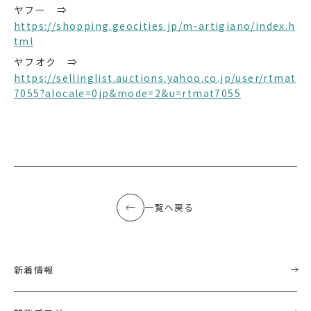
ヤフー ⇒
https://shopping.geocities.jp/m-artigiano/index.h
tml
ヤフオク ⇒
https://sellinglist.auctions.yahoo.co.jp/user/rtmat
7055?alocale=0jp&mode=2&u=rtmat7055
一覧へ戻る
新着情報