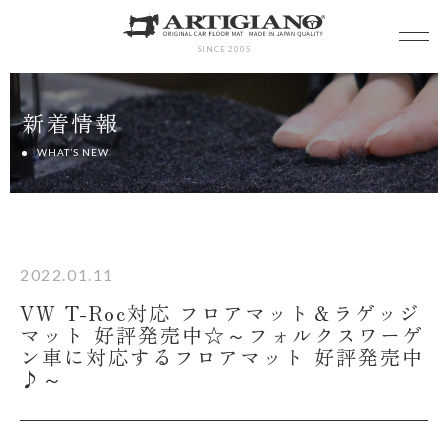
SINCE 2005
新着情報
WHAT’S NEW
2022.01.11
VW T-Roc対応 フロアマット＆ラゲッジ
マット 好評発売中☆～フォルクスワーゲ
ン車に対応するフロアマット 好評発売中
♪～