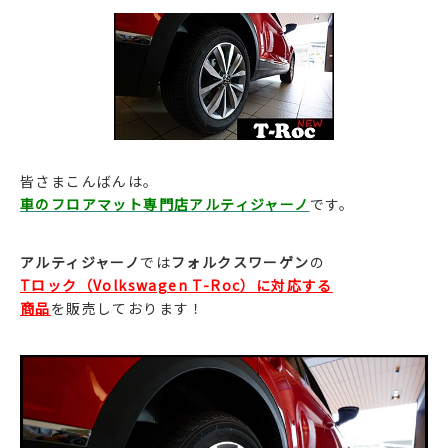
皆さまこんばんは。
車のフロアマット専門店アルティジャーノ
です。
アルティジャーノ
では
フォルクスワーゲン
の
Tロック（Volkswagen T-Roc）に対応する
商品
を販売しております！