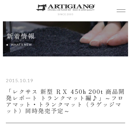
SINCE 2005
新着情報
WHAT’S NEW
2015.10.19
「レクサス 新型 ＲＸ 450h 200t 商品開
発レポート トランクマット編♪」～フロ
アマット・トランクマット（ラゲッジマ
ット）同時発売予定～