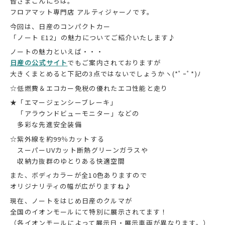
皆さまこんにちは。
フロアマット専門店 アルティジャーノです。
今回は、日産のコンパクトカー
「ノート E12」の魅力についてご紹介いたします♪
ノートの魅力といえば・・・
日産の公式サイト
でもご案内されておりますが
大きくまとめると下記の3点ではないでしょうかヽ(*ﾟｰﾟ*)ﾉ
☆低燃費＆エコカー免税の優れたエコ性能と走り
★「エマージェンシーブレーキ」
「アラウンドビューモニター」などの
多彩な先進安全装備
☆紫外線を約99％カットする
スーパーUVカット断熱グリーンガラスや
収納力抜群のゆとりある快適空間
また、ボディカラーが全10色ありますので
オリジナリティの幅が広がりますね♪
現在、ノートをはじめ日産のクルマが
全国のイオンモールにて特別に展示されてます！
（各イオンモールによって展示日・展示車両が異なります。）