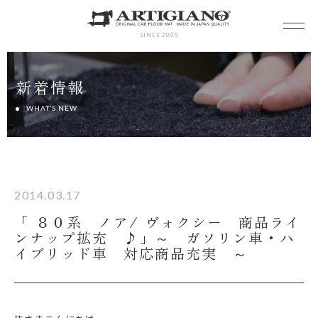
SINCE 2005
新着情報
WHAT’S NEW
2014.03.17
「 ８０系 ノア/ ヴォクシー 商品ライ
ンナップ拡充 ♪」～ ガソリン車・ハ
イブリッド車 対応商品充実 ～