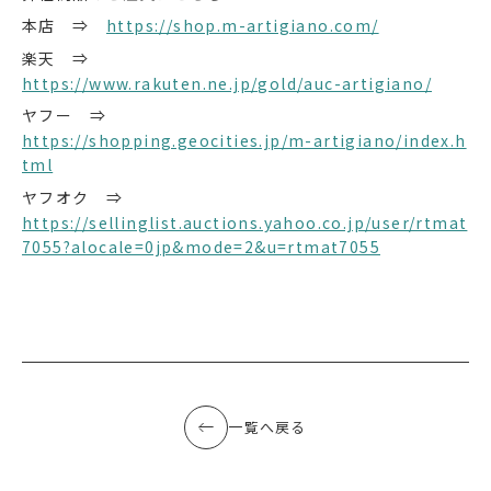
本店 ⇒
https://shop.m-artigiano.com/
楽天 ⇒
https://www.rakuten.ne.jp/gold/auc-artigiano/
ヤフー ⇒
https://shopping.geocities.jp/m-artigiano/index.h
tml
ヤフオク ⇒
https://sellinglist.auctions.yahoo.co.jp/user/rtmat
7055?alocale=0jp&mode=2&u=rtmat7055
一覧へ戻る