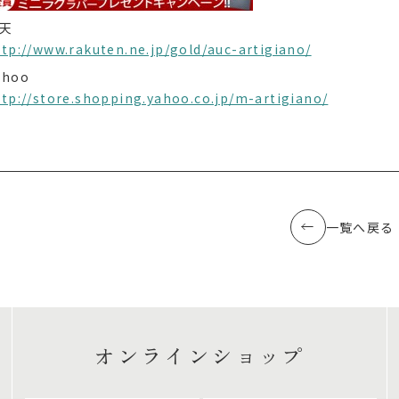
天
ttp://www.rakuten.ne.jp/gold/auc-artigiano/
ahoo
ttp://store.shopping.yahoo.co.jp/m-artigiano/
一覧へ戻る
オンラインショップ