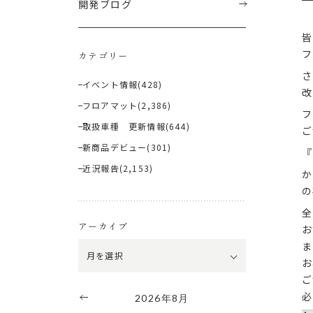
開発ブログ
皆
フ
カテゴリー
さ
イベント情報
(428)
改
フロアマット
(2,386)
フ
取扱車種 更新情報
(644)
ご
新商品デビュー
(301)
『
近況報告
(2,153)
か
の
全
アーカイブ
お
ま
お
ご
必
2026年8月