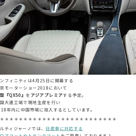
ンフィニティは4月25日に開幕する
京モーターショー2018において
型『QX50』
を
アジアプレミア
する予定。
国大連工場で現地生産を行い
018年内に中国市場に投入するとしています。
＊＊＊＊＊＊＊＊＊＊＊＊＊＊＊＊＊＊＊＊＊＊＊＊＊
ルティジャーノでは、
日産車に対応する
ロアマットやトランクマット
をご用意しております♪