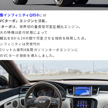
型インフィニティQX50
には
VCターボ」エンジン
を搭載。
Cターボ
は、世界初の量産型可変圧縮比エンジン。
大の特徴は走行状態によって
縮比を8から14の間で可変させる技術を採用した点。
ンフィニティは次世代の
.0リットル直列4気筒ガソリンターボエンジンに
のVCターボ技術を導入しました。