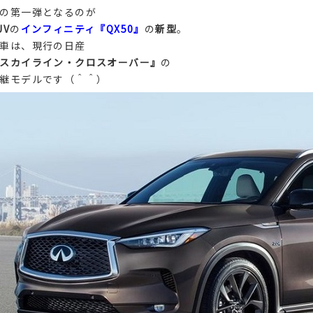
の第一弾となるのが
UV
の
インフィニティ『QX50』
の
新型
。
車は、現行の日産
スカイライン・クロスオーバー』
の
継モデルです（＾＾）