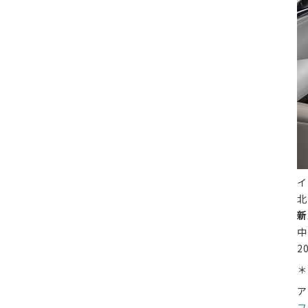
イ
北
新
中
2
＊
ア
フ