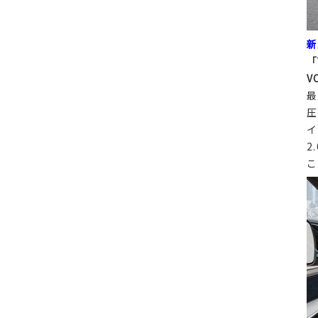
新
「
V
最
圧
イ
2
こ