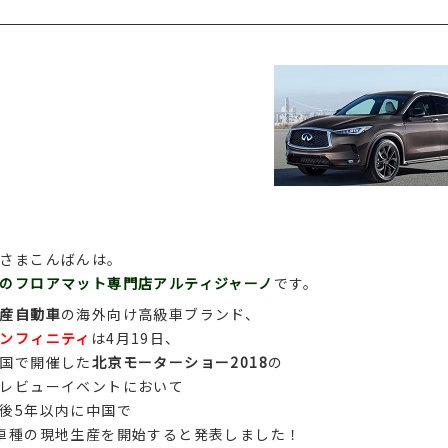
さまこんばんは。
のフロアマット専門店アルティジャーノ
です。
産自動車
の海外向け高級車ブランド、
ンフィニティ
は4月19日、
国で開催した
北京モーターショー2018
の
レビューイベントにおいて
後5年以内に中国で
車種の現地生産を開始すると発表しました！