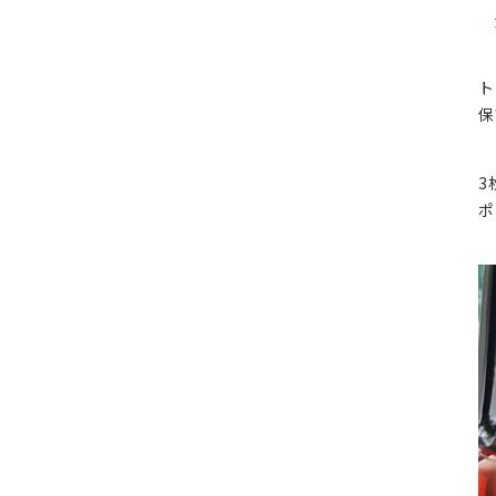
ト
保
3
ポ