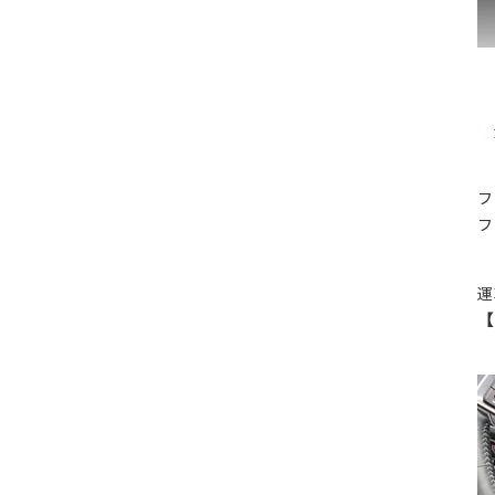
フ
フ
運
【