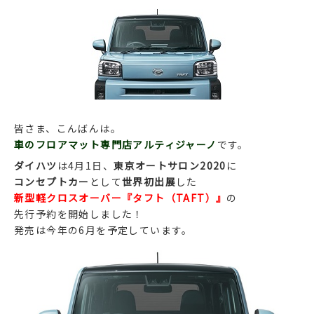
皆さま、こんばんは。
車のフロアマット専門店アルティジャーノ
です。
ダイハツ
は4月1日、
東京オートサロン2020
に
コンセプトカー
として
世界初出展
した
新型軽クロスオーバー『タフト（TAFT）』
の
先行予約を開始しました！
発売は今年の6月を予定しています。