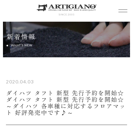
SINCE 2005
新着情報
WHAT’S NEW
2020.04.03
ダイハツ タフト 新型 先行予約を開始☆
ダイハツ タフト 新型 先行予約を開始☆
～ダイハツ 各車種に対応するフロアマッ
ト 好評発売中です♪～