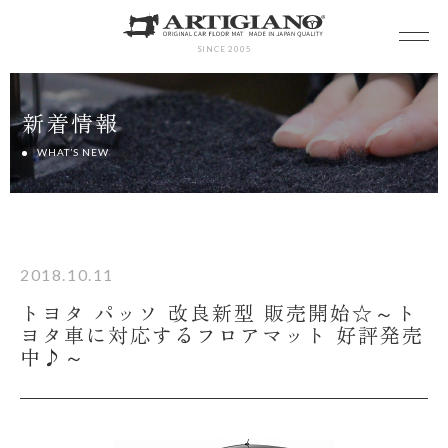
SINCE 2005
新着情報
WHAT’S NEW
2018.10.11
トヨタ パッソ 改良新型 販売開始☆～ト
ヨタ車に対応するフロアマット 好評発売
中♪～