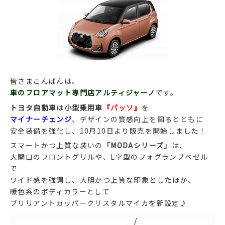
皆さまこんばんは。
車のフロアマット専門店アルティジャーノ
です。
トヨタ自動車
は
小型乗用車
『パッソ』
を
マイナーチェンジ
、デザインの質感向上を図るとともに
安全装備を強化し、10月10日より販売を開始しました！
スマートかつ上質な装いの
「MODAシリーズ」
は、
大開口のフロントグリルや、L字型のフォグランプベゼル
で
ワイド感を強調し、大胆かつ上質な印象としたほか、
暖色系のボディカラーとして
ブリリアントカッパークリスタルマイカを新設定♪