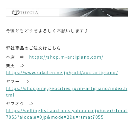
今後ともどうぞよろしくお願いします♪
弊社商品のご注文はこちら
本店 ⇒
https://shop.m-artigiano.com/
楽天 ⇒
https://www.rakuten.ne.jp/gold/auc-artigiano/
ヤフー ⇒
https://shopping.geocities.jp/m-artigiano/index.h
tml
ヤフオク ⇒
https://sellinglist.auctions.yahoo.co.jp/user/rtmat
7055?alocale=0jp&mode=2&u=rtmat7055