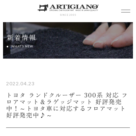
SINCE 2005
新着情報
WHAT’S NEW
2022.04.23
トヨタ ランドクルーザー 300系 対応 フ
ロアマット＆ラゲッジマット 好評発売
中！～トヨタ車に対応するフロアマット
好評発売中♪～