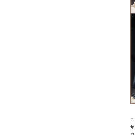
こ
傾
カ