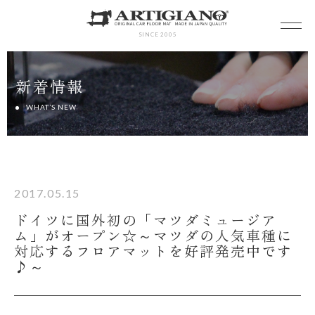
SINCE 2005
新着情報
WHAT’S NEW
2017.05.15
ドイツに国外初の「マツダミュージア
ム」がオープン☆～マツダの人気車種に
対応するフロアマットを好評発売中です
♪～