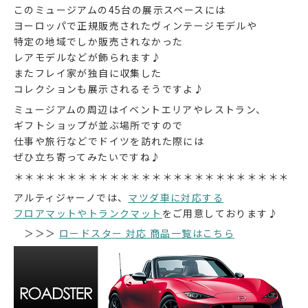
このミュージアムの45台の展示スペースには
ヨーロッパで正規販売されたヴィンテージモデルや
特定の地域でしか販売されなかった
レアモデルなどが飾られます♪
またフレイ家が独自に収集した
コレクションも展示されるそうですよ♪
ミュージアムの周辺はイベントエリアやレストラン、
ギフトショップが並ぶ場所ですので
仕事や旅行などでドイツを訪れた際には
ぜひ立ち寄ってみたいですね♪
＊＊＊＊＊＊＊＊＊＊＊＊＊＊＊＊＊＊＊＊＊＊＊＊＊＊
アルティジャーノでは、
マツダ車に対応する
フロアマットやトランクマット
をご用意しております♪
＞＞＞
ロードスター 対応 商品一覧はこちら