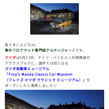
皆さまこんにちは。
車のフロアマット専門店アルティジャーノ
です。
マツダ
は5月13日、ドイツ・バイエルン州南西部の
アウクスブルグに、国外では初となる
マツダ自動車ミュージアム
「Frey’s Mazda Classic Car Museum
（フレイズ マツダ クラシック ミュージアム）」
を
オープンしたと発表しました☆