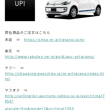
弊社商品のご注文はこちら
本店 ⇒
https://shop.m-artigiano.com/
楽天 ⇒
http://www.rakuten.ne.jp/gold/auc-artigiano/
ヤフー ⇒
http://shopping.geocities.jp/m-artigiano/index.ht
ml
ヤフオク ⇒
http://sellinglist.auctions.yahoo.co.jp/user/rtmat7
055?
alocale=0jp&mode=2&u=rtmat7055