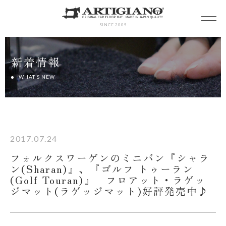
SINCE 2005
新着情報
WHAT’S NEW
2017.07.24
フォルクスワーゲンのミニバン『シャラ
ン(Sharan)』、『ゴルフ トゥーラン
(Golf Touran)』 フロアット・ラゲッ
ジマット(ラゲッジマット)好評発売中♪