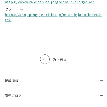
https://www.rakuten.ne.jp/gold/auc-artigiano/
ヤフー ⇒
https://shopping.geocities.jp/m-artigiano/index.h
tml
一覧へ戻る
新着情報
開発ブログ