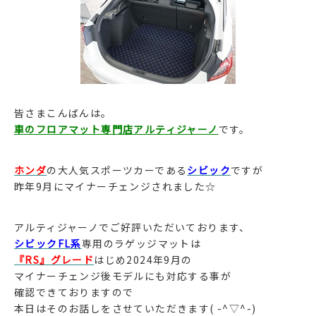
皆さまこんばんは。
車のフロアマット専門店アルティジャーノ
です。
ホンダ
の大人気スポーツカーである
シビック
ですが
昨年9月にマイナーチェンジされました☆
アルティジャーノでご好評いただいております、
シビックFL系
専用のラゲッジマットは
『RS』グレード
はじめ2024年9月の
マイナーチェンジ後モデルにも対応する事が
確認できておりますので
本日はそのお話しをさせていただきます( -^▽^-)