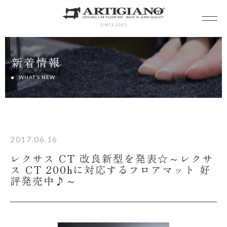
SINCE 2005
新着情報
WHAT’S NEW
2017.06.16
レクサス CT 改良新型を発表☆～レクサ
ス CT 200hに対応するフロアマット 好
評発売中♪～