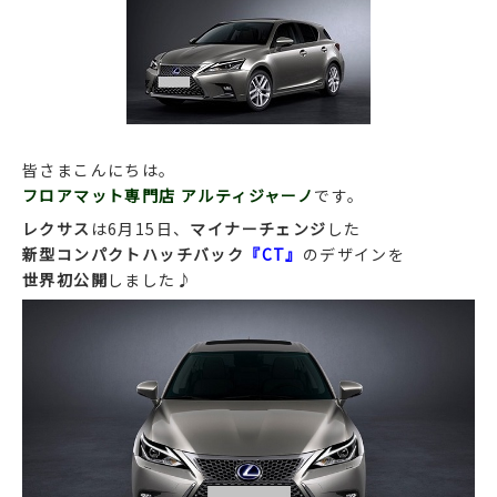
皆さまこんにちは。
フロアマット専門店 アルティジャーノ
です。
レクサス
は6月15日、
マイナーチェンジ
した
新型コンパクトハッチバック
『CT』
のデザインを
世界初公開
しました♪