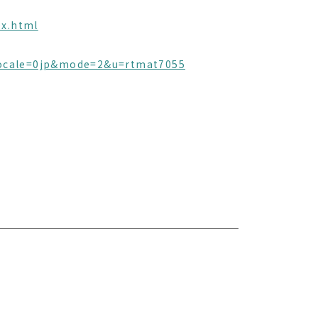
ex.html
?alocale=0jp&mode=2&u=rtmat7055