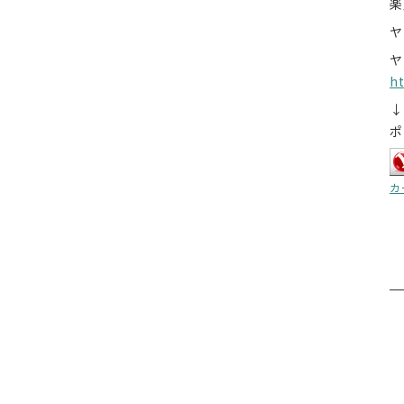
h
↓
ポ
カ