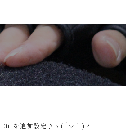
00t を追加設定♪ヽ(´▽｀)ノ