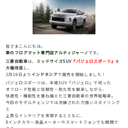
皆さまこんにちは。
車のフロアマット専門店アルティジャーノ
です。
三菱自動車
は、
ミッドサイズSUV
『パジェロスポーツ』
を
大幅改良
し、
2月16日より
インドネシア
で販売を開始しました！
パジェロスポーツは、本格SUV『パジェロ』で培った
オフロード性能と信頼性・耐久性を継承しながら、
快適性・機能性を兼ね備えた三菱自動車の世界戦略車。
今回のモデルチェンジでは洗練された力強いスタイリング
と
上質なインテリアを実現するとともに、
8インチカラー液晶メーターやスマートフォンでも開閉で