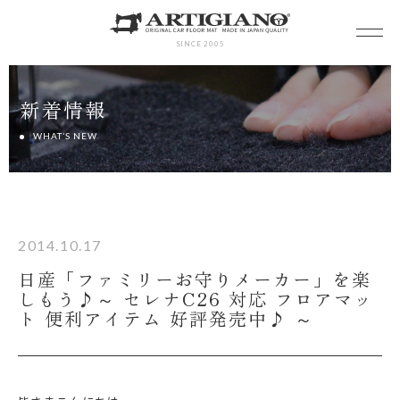
SINCE 2005
新着情報
WHAT’S NEW
2014.10.17
日産「ファミリーお守りメーカー」を楽
しもう♪～ セレナC26 対応 フロアマッ
ト 便利アイテム 好評発売中♪ ～