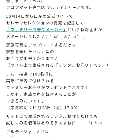
皆さまこんにちは。
フロアマット専門店 アルティジャーノです。
10月14日から日産の公式サイトで
セレナ Vセレクションの発売を記念して
「ファミリーお守りメーカー」
という特別企画が
スタートしました♪(=゜ω゜)人(゜ω゜=)
家族写真をアップロードするだけで
家族を乗せたセレナ型の
お守りが出来上がります♪
（サイト上で生成される「デジタルお守り」です。）
また、抽選で100名様に
実際に車内に付けられる
ファミリーお守りがプレゼントされます！
しかも、家族の声を録音することが
できるみたいです♪
（応募締切：11月28日（金）17:00）
サイト上で生成されるデジタルお守りだけでも
試してみる価値はありそうですね(*￣ー￣*)ﾆﾔﾘｯ
アルティジャーノでは