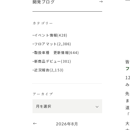
開発ブログ
カテゴリー
イベント情報
(428)
フロアマット
(2,386)
取扱車種 更新情報
(644)
新商品デビュー
(301)
皆
フ
近況報告
(2,153)
1
み
先
アーカイブ
ま
道
「
大
2026年8月