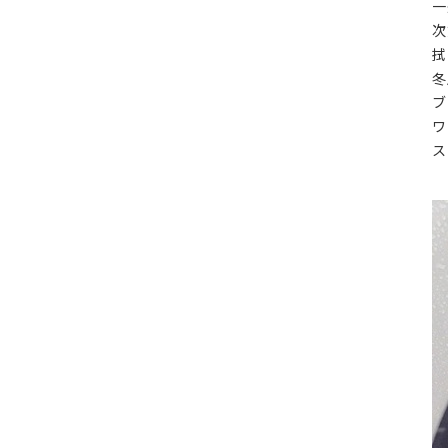
一
次
拭
冬
ブ
ワ
ス