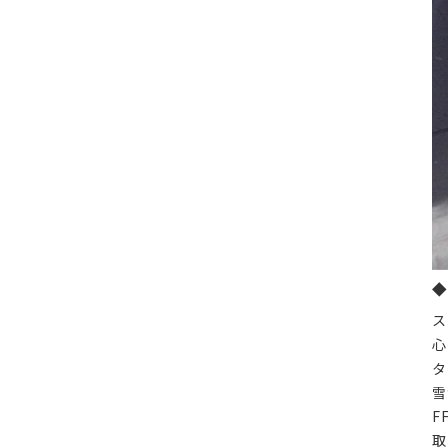
◆
ス
心
タ
雪
F
取