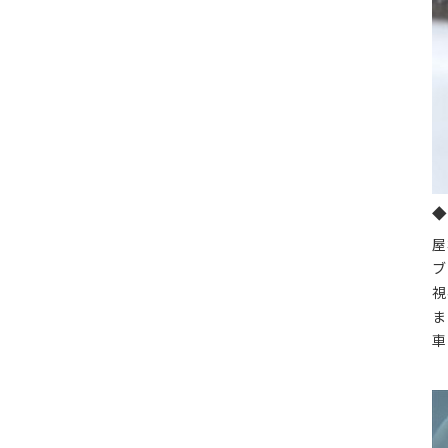
◆
屋
ブ
視
ま
車