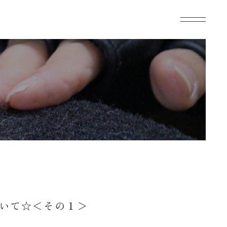
いて☆＜その１＞