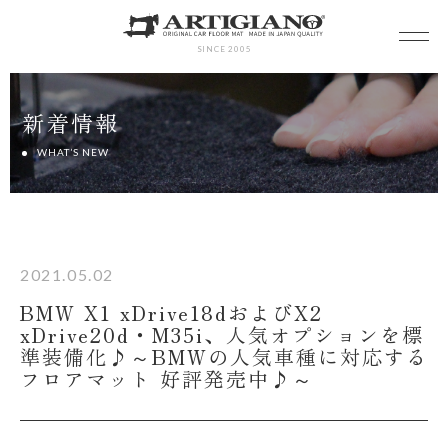
SINCE 2005
新着情報
WHAT’S NEW
2021.05.02
BMW X1 xDrive18dおよびX2
xDrive20d・M35i、人気オプションを標
準装備化♪～BMWの人気車種に対応する
フロアマット 好評発売中♪～