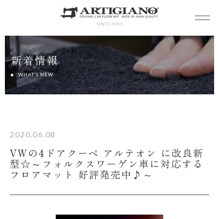
SINCE 2005
新着情報
WHAT’S NEW
2020.06.08
VWの4ドアクーペ アルテオン に改良新
型☆～フォルクスワーゲン車に対応する
フロアマット 好評発売中♪～