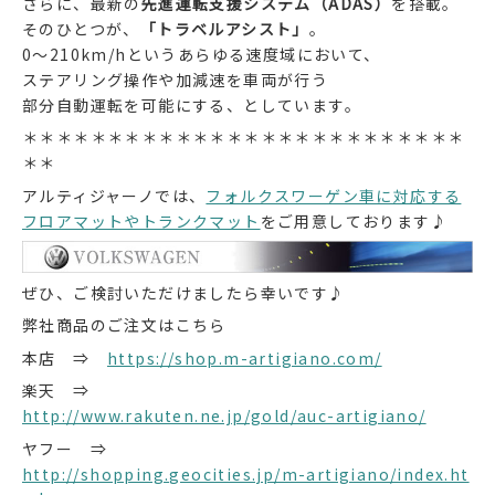
さらに、最新の
先進運転支援システム（ADAS）
を搭載。
そのひとつが、
「トラベルアシスト」
。
0～210km/hというあらゆる速度域において、
ステアリング操作や加減速を車両が行う
部分自動運転を可能にする、としています。
＊＊＊＊＊＊＊＊＊＊＊＊＊＊＊＊＊＊＊＊＊＊＊＊＊＊
＊＊
アルティジャーノでは、
フォルクスワーゲン車に対応する
フロアマットやトランクマット
をご用意しております♪
ぜひ、ご検討いただけましたら幸いです♪
弊社商品のご注文はこちら
本店 ⇒
https://shop.m-artigiano.com/
楽天 ⇒
http://www.rakuten.ne.jp/gold/auc-artigiano/
ヤフー ⇒
http://shopping.geocities.jp/m-artigiano/index.ht