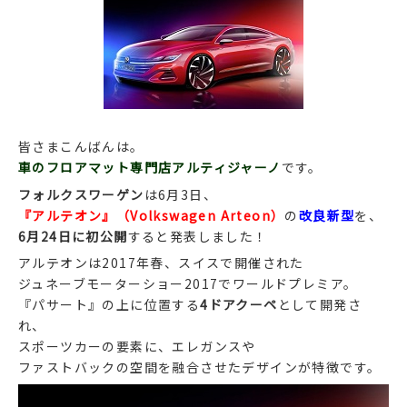
皆さまこんばんは。
車のフロアマット専門店アルティジャーノ
です。
フォルクスワーゲン
は6月3日、
『アルテオン』（Volkswagen Arteon）
の
改良新型
を、
6月24日に初公開
すると発表しました！
アルテオンは2017年春、スイスで開催された
ジュネーブモーターショー2017でワールドプレミア。
『パサート』の上に位置する
4ドアクーペ
として開発さ
れ、
スポーツカーの要素に、エレガンスや
ファストバックの空間を融合させたデザインが特徴です。